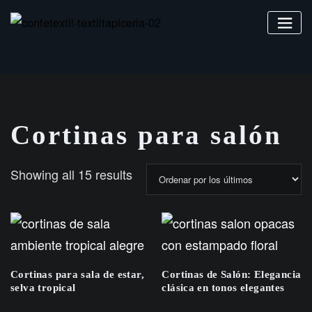
Saltar
al
contenido
Cortinas para salón
Sorted
Showing all 15 results
by
latest
Cortinas para sala de estar,
Cortinas de Salón: Elegancia
selva tropical
clásica en tonos elegantes